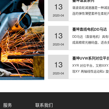
臺坤谐波系列
13
谐波齿轮减速器是一种减
连的弹性薄壁套杯在柔轮
2020-04
臺坤直线电机DD马达
13
DD马达（直驱电机）具有
成高精密光栅码盘、适合
2020-04
臺坤UVW系列对位平
13
XYR 对位平台，又称X
现XY 两轴线性运动和z
2020-04
服务
联系我们