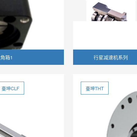
角箱1
行星减速机系列
臺坤CLF
臺坤THT