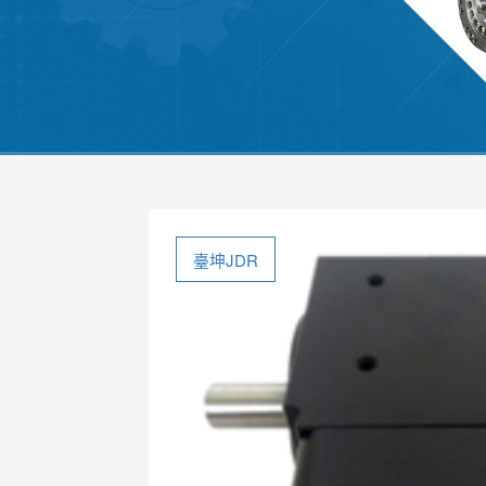
臺坤JDR