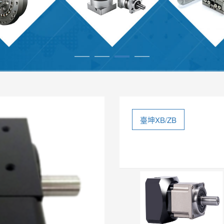
臺坤XB/ZB