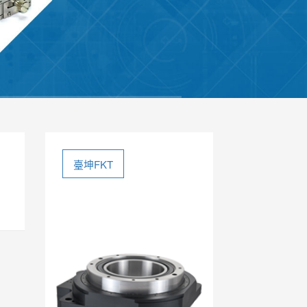
臺坤FKT