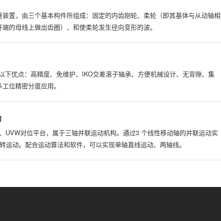
速装置，由三个基本构件所组成：固定的内齿刚轮、柔轮（即其基体与从动轴相
开端的母线上做出齿圈）、和使柔轮发生径向变形的波。
以下优点：高精度、免维护、IKO交差滚子轴承、方便机械设计、无背隙、集
多工位精密分度应用。
台
XY、UVW对位平台，属于三轴并联运动机构。通过3 个线性移动轴的并联运动实
 旋转运动。配合运动算法和软件，可以实现单轴直线运动、两轴线。